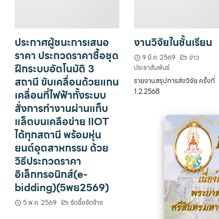
ประกาศผู้ชนะการเสนอ
งานวิจัยในชั้นเรียน
ราคา ประกวดราคาซื้อชุด
9 มี.ค. 2569
ข่าว
ฝึกระบบอัตโนมัติ 3
ประชาสัมพันธ์
สถานี ขับเคลื่อนด้วยแกน
รายงานสรุปการส่งวิจัย ครั้งที่
1.2.2568
เคลื่อนที่ไฟฟ้าทั้งระบบ
สั่งการทำงานผ่านแท็บ
แล็ตบนเคลือข่าย IIOT
ได้ทุกสถานี พร้อมหุ่น
ยนต์อุตสาหกรรม ด้วย
วิธีประกวดราคา
อิเล็กทรอนิกส์(e-
bidding)(5พย2569)
5 พ.ค. 2569
จัดซื้อจัดจ้าง