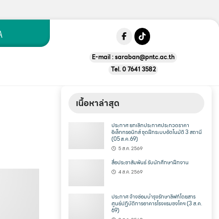
A
E-mail :
saraban@pntc.ac.th
Tel. 0 7641 3582
เนื้อหาล่าสุด
ประกาศ ยกเลิกประกาศประกวดราคา
อิเล็กทรอนิกส์ ชุดฝึกระบบอัตโนมัติ 3 สถานี
(05 ส.ค.69)
5 ส.ค. 2569
สื่อประชาสัมพันธ์ รับนักศึกษาฝึกงาน
4 ส.ค. 2569
ประกาศ จ้างซ่อมบำรุงรักษาลิฟท์โดยสาร
ศูนย์ปฏิบัติการอาคารโรงแรมชงโคฯ (3 ส.ค.
69)