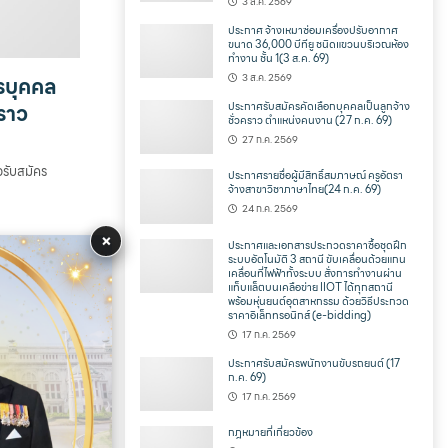
3 ส.ค. 2569
ประกาศ จ้างเหมาซ่อมเครื่องปรับอากาศ
ขนาด 36,000 บีทียู ชนิดแขวนบริเวณห้อง
ทำงาน ชั้น 1(3 ส.ค. 69)
3 ส.ค. 2569
รบุคคล
คราว
ประกาศรับสมัครคัดเลือกบุคคลเป็นลูกจ้าง
ชั่วคราว ตำแหน่งคนงาน (27 ก.ค. 69)
27 ก.ค. 2569
วรับสมัคร
ประกาศรายชื่อผู้มีสิทธิ์สมภาษณ์ ครูอัตรา
จ้างสาขาวิชาภาษาไทย(24 ก.ค. 69)
24 ก.ค. 2569
×
ประกาศและเอกสารประกวดราคาซื้อชุดฝึก
ระบบอัตโนมัติ 3 สถานี ขับเคลื่อนด้วยแกน
เคลื่อนที่ไฟฟ้าทั้งระบบ สั่งการทำงานผ่าน
แท็บแล็ตบนเคลือข่าย IIOT ได้ทุกสถานี
พร้อมหุ่นยนต์อุตสาหกรรม ด้วยวิธีประกวด
ราคาอิเล็กทรอนิกส์ (e-bidding)
17 ก.ค. 2569
ประกาศรับสมัครพนักงานขับรถยนต์ (17
ก.ค. 69)
17 ก.ค. 2569
กฎหมายที่เกี่ยวข้อง