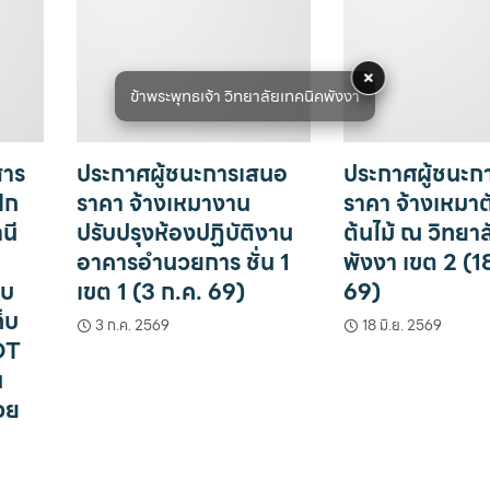
×
ข้าพระพุทธเจ้า วิทยาลัยเทคนิคพังงา
สาร
ประกาศผู้ชนะการเสนอ
ประกาศผู้ชนะก
ึก
ราคา จ้างเหมางาน
ราคา จ้างเหมาต
นี
ปรับปรุงห้องปฏิบัติงาน
ต้นไม้ ณ วิทยา
อาคารอำนวยการ ชั่น 1
พังงา เขต 2 (18
บบ
เขต 1 (3 ก.ค. 69)
69)
็บ
3 ก.ค. 2569
18 มิ.ย. 2569
OT
น
วย