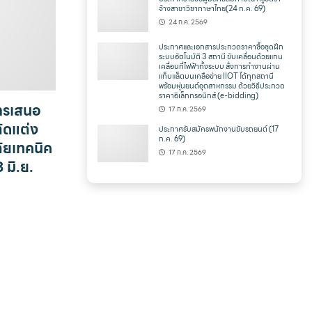
จ้างสาขาวิชาภาษาไทย(24 ก.ค. 69)
24 ก.ค. 2569
ประกาศและเอกสารประกวดราคาซื้อชุดฝึก
ระบบอัตโนมัติ 3 สถานี ขับเคลื่อนด้วยแกน
เคลื่อนที่ไฟฟ้าทั้งระบบ สั่งการทำงานผ่าน
แท็บแล็ตบนเคลือข่าย IIOT ได้ทุกสถานี
พร้อมหุ่นยนต์อุตสาหกรรม ด้วยวิธีประกวด
ราคาอิเล็กทรอนิกส์ (e-bidding)
ารเสนอ
17 ก.ค. 2569
ัดแต่ง
ประกาศรับสมัครพนักงานขับรถยนต์ (17
ก.ค. 69)
ลัยเทคนิค
17 ก.ค. 2569
 มิ.ย.