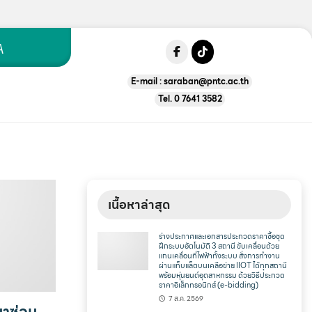
A
E-mail :
saraban@pntc.ac.th
Tel. 0 7641 3582
เนื้อหาล่าสุด
ร่างประกาศและเอกสารประกวดราคาซื้อชุด
ฝึกระบบอัตโนมัติ 3 สถานี ขับเคลื่อนด้วย
แกนเคลื่อนที่ไฟฟ้าทั้งระบบ สั่งการทำงาน
ผ่านแท็บแล็ตบนเคลือข่าย IIOT ได้ทุกสถานี
พร้อมหุ่นยนต์อุตสาหกรรม ด้วยวิธีประกวด
ราคาอิเล็กทรอนิกส์ (e-bidding)
7 ส.ค. 2569
มาซ่อม